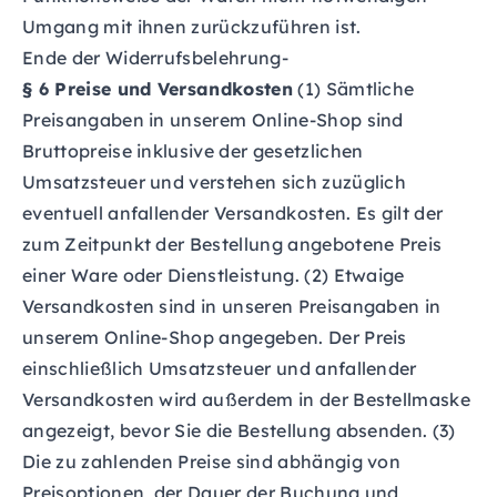
Umgang mit ihnen zurückzuführen ist.
Ende der Widerrufsbelehrung-
§ 6 Preise und Versandkosten
(1) Sämtliche
Preisangaben in unserem Online-Shop sind
Bruttopreise inklusive der gesetzlichen
Umsatzsteuer und verstehen sich zuzüglich
eventuell anfallender Versandkosten. Es gilt der
zum Zeitpunkt der Bestellung angebotene Preis
einer Ware oder Dienstleistung. (2) Etwaige
Versandkosten sind in unseren Preisangaben in
unserem Online-Shop angegeben. Der Preis
einschließlich Umsatzsteuer und anfallender
Versandkosten wird außerdem in der Bestellmaske
angezeigt, bevor Sie die Bestellung absenden. (3)
Die zu zahlenden Preise sind abhängig von
Preisoptionen, der Dauer der Buchung und