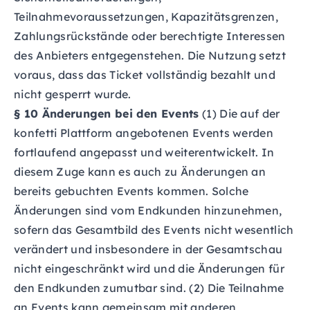
Teilnahmevoraussetzungen, Kapazitätsgrenzen,
Zahlungsrückstände oder berechtigte Interessen
des Anbieters entgegenstehen. Die Nutzung setzt
voraus, dass das Ticket vollständig bezahlt und
nicht gesperrt wurde.
§ 10 Änderungen bei den Events
(1) Die auf der
konfetti Plattform angebotenen Events werden
fortlaufend angepasst und weiterentwickelt. In
diesem Zuge kann es auch zu Änderungen an
bereits gebuchten Events kommen. Solche
Änderungen sind vom Endkunden hinzunehmen,
sofern das Gesamtbild des Events nicht wesentlich
verändert und insbesondere in der Gesamtschau
nicht eingeschränkt wird und die Änderungen für
den Endkunden zumutbar sind. (2) Die Teilnahme
an Events kann gemeinsam mit anderen