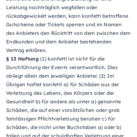
Leistung nachträglich wegfallen oder
rückabgewickelt werden, kann konfetti betroffene
Gutscheine oder Tickets sperren und im Namen
des Anbieters den Rücktritt von dem zwischen dem
Endkunden und dem Anbieter bestehenden
Vertrag erklären.
§ 13 Haftung
(1) konfetti ist nicht für die
Durchführung der Events verantwortlich. Dies
obliegt allein dem jeweiligen Anbieter. (2) Im
Übrigen haftet konfetti a) für Schäden aus der
Verletzung des Lebens, des Körpers oder der
Gesundheit b) für andere als unter a) genannte
Schäden, die auf einer vorsätzlichen oder grob
fahrlässigen Pflichtverletzung beruhen c) für
Schäden, die nicht unter Buchstaben a) oder b)
fallen und auf der schuldhaften Verletzung einer