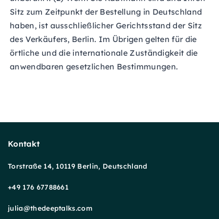
Sitz zum Zeitpunkt der Bestellung in Deutschland
haben, ist ausschließlicher Gerichtsstand der Sitz
des Verkäufers, Berlin. Im Übrigen gelten für die
örtliche und die internationale Zuständigkeit die
anwendbaren gesetzlichen Bestimmungen.
Kontakt
Torstraße 14, 10119 Berlin, Deutschland
+49 176 67788661
julia@thedeeptalks.com