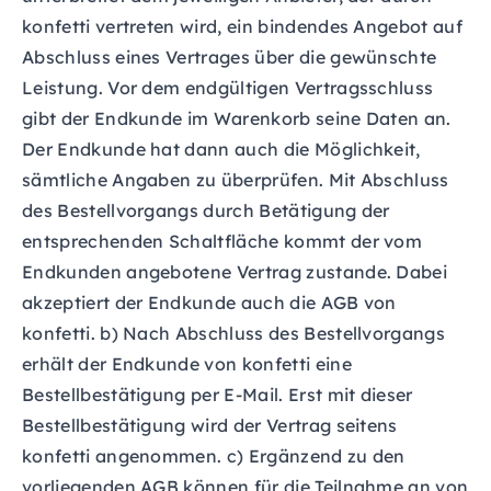
konfetti vertreten wird, ein bindendes Angebot auf
Abschluss eines Vertrages über die gewünschte
Leistung. Vor dem endgültigen Vertragsschluss
gibt der Endkunde im Warenkorb seine Daten an.
Der Endkunde hat dann auch die Möglichkeit,
sämtliche Angaben zu überprüfen. Mit Abschluss
des Bestellvorgangs durch Betätigung der
entsprechenden Schaltfläche kommt der vom
Endkunden angebotene Vertrag zustande. Dabei
akzeptiert der Endkunde auch die AGB von
konfetti. b) Nach Abschluss des Bestellvorgangs
erhält der Endkunde von konfetti eine
Bestellbestätigung per E-Mail. Erst mit dieser
Bestellbestätigung wird der Vertrag seitens
konfetti angenommen. c) Ergänzend zu den
vorliegenden AGB können für die Teilnahme an von