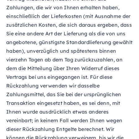
Zahlungen, die wir von Ihnen erhalten haben,
einschließlich der Lieferkosten (mit Ausnahme der
zusätzlichen Kosten, die sich daraus ergeben, dass
Sie eine andere Art der Lieferung als die von uns
angebotene, günstigste Standardlieferung gewählt
haben), unverzüglich und spätestens binnen
vierzehn Tagen ab dem Tag zurückzuzahlen, an
dem die Mitteilung über Ihren Widerruf dieses
Vertrags bei uns eingegangen ist. Für diese
Rückzahlung verwenden wir dasselbe
Zahlungsmittel, das Sie bei der ursprünglichen
Transaktion eingesetzt haben, es sei denn, mit
Ihnen wurde ausdrücklich etwas anderes
vereinbart; in keinem Fall werden Ihnen wegen
dieser Rückzahlung Entgelte berechnet. Wir
können die Rückzahlung verweigern, bis wir die