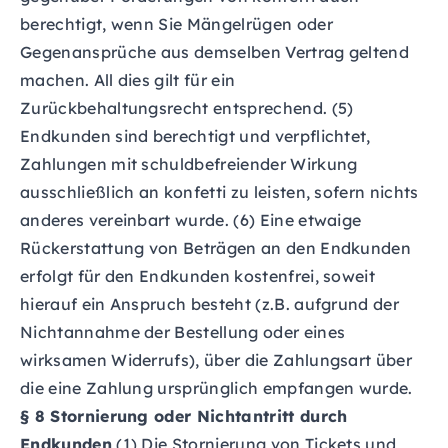
berechtigt, wenn Sie Mängelrügen oder
Gegenansprüche aus demselben Vertrag geltend
machen. All dies gilt für ein
Zurückbehaltungsrecht entsprechend. (5)
Endkunden sind berechtigt und verpflichtet,
Zahlungen mit schuldbefreiender Wirkung
ausschließlich an konfetti zu leisten, sofern nichts
anderes vereinbart wurde. (6) Eine etwaige
Rückerstattung von Beträgen an den Endkunden
erfolgt für den Endkunden kostenfrei, soweit
hierauf ein Anspruch besteht (z.B. aufgrund der
Nichtannahme der Bestellung oder eines
wirksamen Widerrufs), über die Zahlungsart über
die eine Zahlung ursprünglich empfangen wurde.
§ 8 Stornierung oder Nichtantritt durch
Endkunden
(1) Die Stornierung von Tickets und