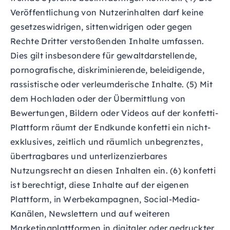
Veröffentlichung von Nutzerinhalten darf keine
gesetzeswidrigen, sittenwidrigen oder gegen
Rechte Dritter verstoßenden Inhalte umfassen.
Dies gilt insbesondere für gewaltdarstellende,
pornografische, diskriminierende, beleidigende,
rassistische oder verleumderische Inhalte. (5) Mit
dem Hochladen oder der Übermittlung von
Bewertungen, Bildern oder Videos auf der konfetti-
Plattform räumt der Endkunde konfetti ein nicht-
exklusives, zeitlich und räumlich unbegrenztes,
übertragbares und unterlizenzierbares
Nutzungsrecht an diesen Inhalten ein. (6) konfetti
ist berechtigt, diese Inhalte auf der eigenen
Plattform, in Werbekampagnen, Social-Media-
Kanälen, Newslettern und auf weiteren
Marketingplattformen in digitaler oder gedruckter