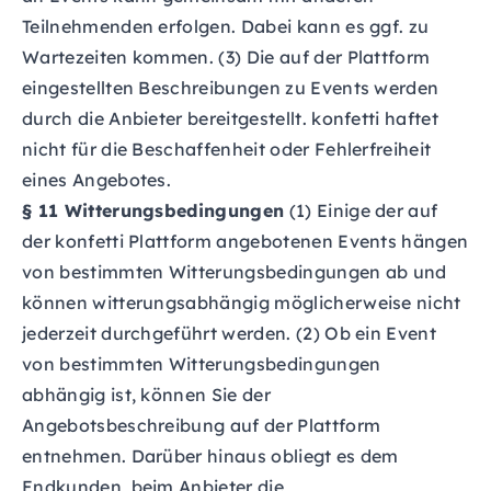
Teilnehmenden erfolgen. Dabei kann es ggf. zu
Wartezeiten kommen. (3) Die auf der Plattform
eingestellten Beschreibungen zu Events werden
durch die Anbieter bereitgestellt. konfetti haftet
nicht für die Beschaffenheit oder Fehlerfreiheit
eines Angebotes.
§ 11 Witterungsbedingungen
(1) Einige der auf
der konfetti Plattform angebotenen Events hängen
von bestimmten Witterungsbedingungen ab und
können witterungsabhängig möglicherweise nicht
jederzeit durchgeführt werden. (2) Ob ein Event
von bestimmten Witterungsbedingungen
abhängig ist, können Sie der
Angebotsbeschreibung auf der Plattform
entnehmen. Darüber hinaus obliegt es dem
Endkunden, beim Anbieter die